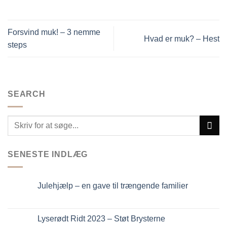
vare
har
flere
Forsvind muk! – 3 nemme
varianter.
Hvad er muk? – Hest
steps
Mulighederne
kan
vælges
på
varesiden
SEARCH
SENESTE INDLÆG
Julehjælp – en gave til trængende familier
Lyserødt Ridt 2023 – Støt Brysterne