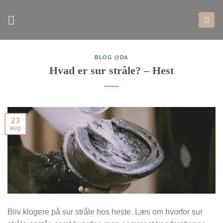
Fortsæt
til
indhold
BLOG @DA
Hvad er sur stråle? – Hest
23
aug
Bliv klogere på sur stråle hos heste. Læs om hvorfor sur