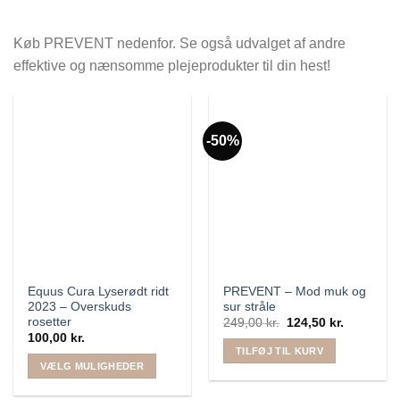
Køb PREVENT nedenfor. Se også udvalget af andre
effektive og nænsomme plejeprodukter til din hest!
-50%
Equus Cura Lyserødt ridt
PREVENT – Mod muk og
2023 – Overskuds
sur stråle
rosetter
249,00
kr.
Den
124,50
kr.
Den
oprindelige
aktuelle
100,00
kr.
pris
pris
TILFØJ TIL KURV
var:
er:
VÆLG MULIGHEDER
249,00 kr..
124,50 kr.
Dette