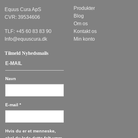
Produkter
Equus Cura ApS
Blog
CVR: 39534606
Om os
TLF:
+45 60 83 83 90
Kontakt os
Info@equuscura.dk
Min konto
Tilmeld Nyhedsmails
E-MAIL
Navn
E-mail
*
Hvis du er et menneske,
skal du lade dette felt være