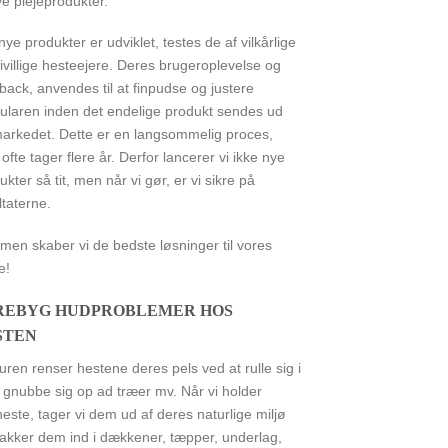
ye plejeprodukter.
nye produkter er udviklet, testes de af vilkårlige
rivillige hesteejere. Deres brugeroplevelse og
back, anvendes til at finpudse og justere
ularen inden det endelige produkt sendes ud
arkedet. Dette er en langsommelig proces,
ofte tager flere år. Derfor lancerer vi ikke nye
ukter så tit, men når vi gør, er vi sikre på
ltaterne.
en skaber vi de bedste løsninger til vores
e!
REBYG HUDPROBLEMER HOS
STEN
turen renser hestene deres pels ved at rulle sig i
, gnubbe sig op ad træer mv. Når vi holder
heste, tager vi dem ud af deres naturlige miljø
akker dem ind i dækkener, tæpper, underlag,