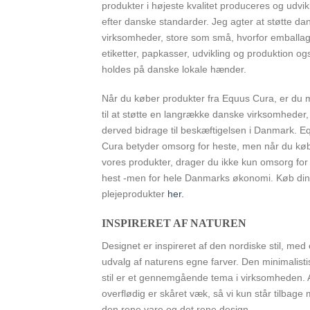
produkter i højeste kvalitet produceres og udvik
efter danske standarder. Jeg agter at støtte da
virksomheder, store som små, hvorfor emballag
etiketter, papkasser, udvikling og produktion og
holdes på danske lokale hænder.
Når du køber produkter fra Equus Cura, er du
til at støtte en langrække danske virksomheder,
derved bidrage til beskæftigelsen i Danmark. E
Cura betyder omsorg for heste, men når du kø
vores produkter, drager du ikke kun omsorg for
hest -men for hele Danmarks økonomi. Køb di
plejeprodukter
her.
INSPIRERET AF NATUREN
Designet er inspireret af den nordiske stil, med 
udvalg af naturens egne farver. Den minimalisti
stil er et gennemgående tema i virksomheden. A
overflødig er skåret væk, så vi kun står tilbage
den rene vare og det rene design.