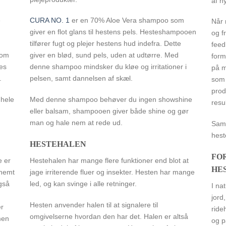
af n
e
CURA NO. 1
er en 70% Aloe Vera shampoo som
Når 
giver en flot glans til hestens pels. Hesteshampooen
og f
tilfører fugt og plejer hestens hud indefra. Dette
feed
som
giver en blød, sund pels, uden at udtørre. Med
form
des
denne shampoo mindsker du kløe og irritationer i
på m
.
pelsen, samt dannelsen af skæl.
som 
prod
 hele
Med denne shampoo behøver du ingen showshine
resu
eller balsam, shampooen giver både shine og gør
man og hale nem at rede ud.
Samm
hest
HESTEHALEN
FO
e er
Hestehalen har mange flere funktioner end blot at
HE
 nemt
jage irriterende fluer og insekter. Hesten har mange
også
led, og kan svinge i alle retninger.
I na
jord
Hesten anvender halen til at signalere til
er
ride
omgivelserne hvordan den har det. Halen er altså
men
og p