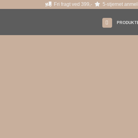
Fortsæt
Fri fragt ved 399,-
5-stjernet anmel
til
indhold
PRODUKT