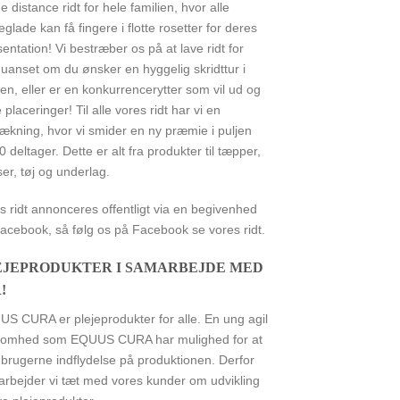
ne distance ridt for hele familien, hvor alle
eglade kan få fingere i flotte rosetter for deres
entation! Vi bestræber os på at lave ridt for
, uanset om du ønsker en hyggelig skridttur i
en, eller er en konkurrencerytter som vil ud og
 placeringer! Til alle vores ridt har vi en
rækning, hvor vi smider en ny præmie i puljen
50 deltager. Dette er alt fra produkter til tæpper,
ser, tøj og underlag.
s ridt annonceres offentligt via en begivenhed
acebook, så følg os på Facebook se vores ridt.
EJEPRODUKTER I SAMARBEJDE MED
!
S CURA er plejeprodukter for alle. En ung agil
somhed som EQUUS CURA har mulighed for at
 brugerne indflydelse på produktionen. Derfor
rbejder vi tæt med vores kunder om udvikling