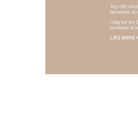
Jeg ville udvi
dannelsen af 
I dag har jeg 
produkter til 
LÆS MERE 