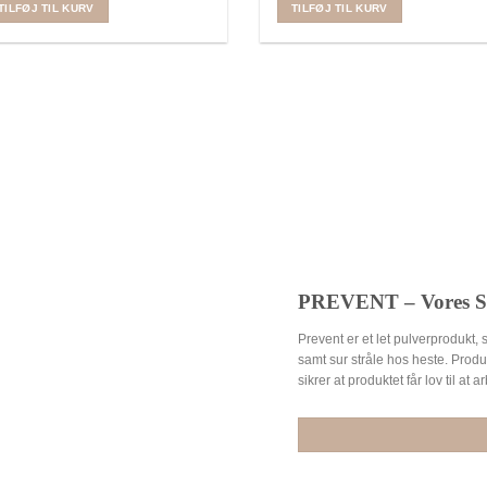
pris
pris
pris
pris
TILFØJ TIL KURV
TILFØJ TIL KURV
var:
er:
var:
er:
249,00 kr..
124,50 kr..
219,00 kr..
109,50 kr..
PREVENT – Vores S
Prevent er et let pulverprodukt,
samt sur stråle hos heste. Prod
sikrer at produktet får lov til at 