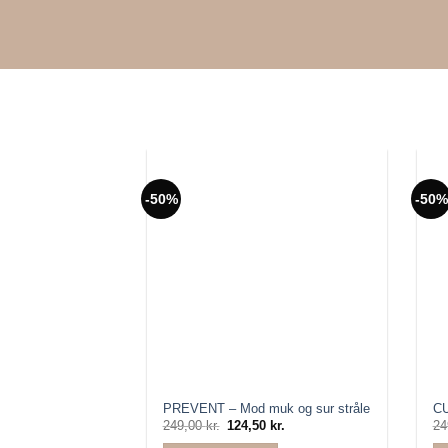
-50%
-50%
PREVENT – Mod muk og sur stråle
CU
249,00
kr.
Den
124,50
kr.
Den
24
oprindelige
aktuelle