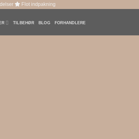
delser
Flot indpakning
ER
TILBEHØR
BLOG
FORHANDLERE