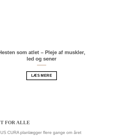
Hesten som atlet – Pleje af muskler,
Knæk 
led og sener
444 ryttere har 
Kn
LÆS MERE
DT FOR ALLE
S CURA planlægger flere gange om året