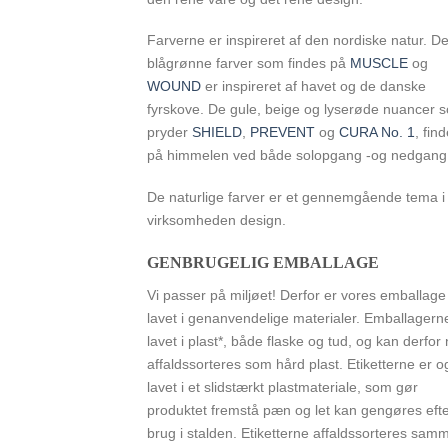
Farverne er inspireret af den nordiske natur. D
blågrønne farver som findes på
MUSCLE
og
WOUND
er inspireret af havet og de danske
fyrskove. De gule, beige og lyserøde nuancer 
pryder
SHIELD
,
PREVENT
og
CURA No. 1
, fin
på himmelen ved både solopgang -og nedgang
De naturlige farver er et gennemgående tema i
virksomheden design.
GENBRUGELIG EMBALLAGE
Vi passer på miljøet! Derfor er vores emballage
lavet i genanvendelige materialer. Emballagern
lavet i plast*, både flaske og tud, og kan derfor
affaldssorteres som hård plast. Etiketterne er 
lavet i et slidstærkt plastmateriale, som gør
produktet fremstå pæn og let kan gengøres eft
brug i stalden. Etiketterne affaldssorteres sam