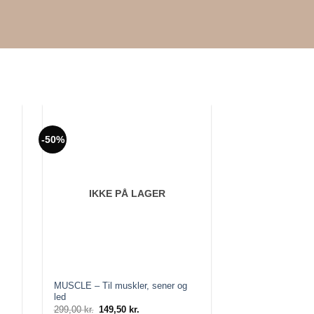
-50%
-50%
IKKE PÅ LAGER
MUSCLE – Til muskler, sener og
SHIELD – Mod 
led
299,00
kr.
Den
149,5
oprind
299,00
kr.
Den
149,50
kr.
Den