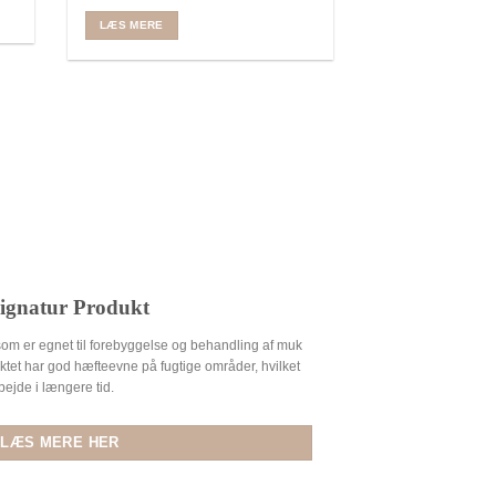
pris
oprindelige
aktuelle
TILFØJ TIL KUR
var:
pris
pris
LÆS MERE
299,00
var:
er:
299,00 kr..
149,50 kr..
ignatur Produkt
 som er egnet til forebyggelse og behandling af muk
uktet har god hæfteevne på fugtige områder, hvilket
arbejde i længere tid.
LÆS MERE HER