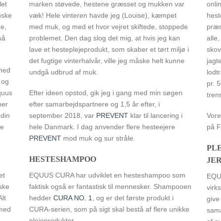
let
marken støvede, hestene græsset og mukken var
onli
nske
væk! Hele vinteren havde jeg (Louise), kæmpet
hest
e,
med muk, og med et hvor vejret skiftede, stoppede
præs
så
problemet. Den dag slog det mig, at hvis jeg kan
alle
lave et hesteplejeprodukt, som skaber et tørt miljø i
skov
det fugtige vinterhalvår, ville jeg måske helt kunne
jagte
 med
undgå udbrud af muk.
lodt
 og
pr. 
quus
Efter ideen opstod, gik jeg i gang med min søgen
tren
ber
efter samarbejdspartnere og 1,5 år efter, i
 din
september 2018, var
PREVENT
klar til lancering i
Vore
ne
hele Danmark. I dag anvender flere hesteejere
på F
PREVENT
mod muk og sur stråle.
PL
HESTESHAMPOO
JER
et
EQUUS CURA har udviklet en hesteshampoo som
EQUU
ske
faktisk også er fantastisk til mennesker. Shampooen
virk
lt
hedder
CURA NO. 1
, og er det første produkt i
give
 med
CURA-serien, som på sigt skal bestå af flere unikke
sama
plejeprodukter.