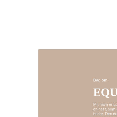
Bag om
EQU
Mit navn er L
en hest, som 
bedre. Den d