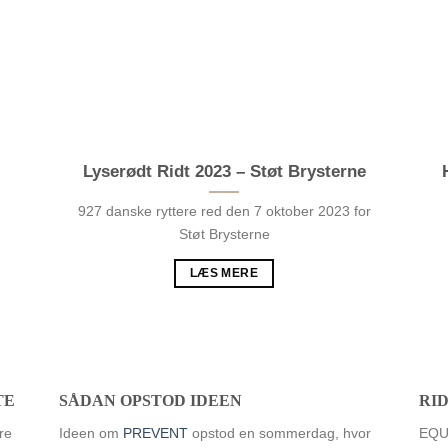
Lyserødt Ridt 2023 – Støt Brysterne
927 danske ryttere red den 7 oktober 2023 for
Støt Brysterne
LÆS MERE
TE
SÅDAN OPSTOD IDEEN
RI
re
Ideen om
PREVENT
opstod en sommerdag, hvor
EQUU