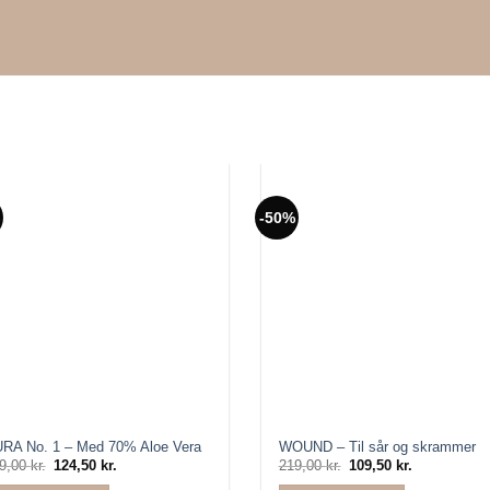
-50%
RA No. 1 – Med 70% Aloe Vera
WOUND – Til sår og skrammer
9,00
kr.
Den
124,50
kr.
Den
219,00
kr.
Den
109,50
kr.
Den
oprindelige
aktuelle
oprindelige
aktuelle