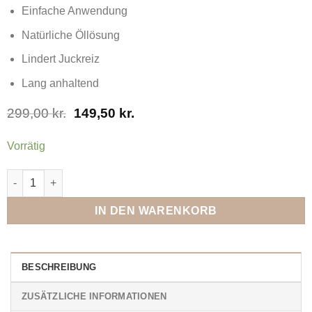
Einfache Anwendung
Natürliche Öllösung
Lindert Juckreiz
Lang anhaltend
Ursprünglicher
Aktueller
299,00
kr.
149,50
kr.
Preis
Preis
war:
ist:
Vorrätig
299,00 kr.
149,50 kr..
SHIELD - Gegen Sommerekzem Menge
IN DEN WARENKORB
BESCHREIBUNG
ZUSÄTZLICHE INFORMATIONEN